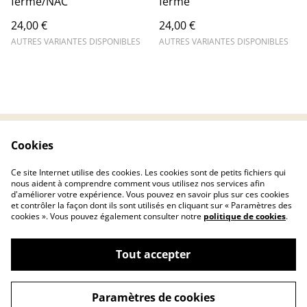
ferme/NAC
ferme
24,00 €
24,00 €
AUTRES VARIANTES DISPONIBLES
AUTRES VARIANTES DISPONIBLES
Cookies
Contactez-nous
Conditions
Politique de
Politique de cookies
Ce site Internet utilise des cookies. Les cookies sont de petits fichiers qui
confidentialité
nous aident à comprendre comment vous utilisez nos services afin
d'améliorer votre expérience. Vous pouvez en savoir plus sur ces cookies
et contrôler la façon dont ils sont utilisés en cliquant sur « Paramètres des
cookies ». Vous pouvez également consulter notre
politique de cookies
.
Tout accepter
©
2026
FLÂME, l'union entre le végétal et l'animal
Paramètres de cookies
powered by